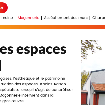
er
rimoine
Maçonnerie
Assèchement des murs
Charpe
des espaces urbains à Revel
es espaces
l
ises, l’esthétique et le patrimoine
truction des espaces urbains. Raison
spécialiste lorsqu’il s’agit de concrétiser
açonnerie intervient dans la
e gros œuvre.