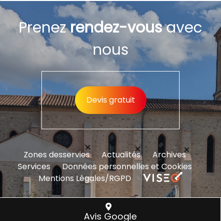
Prenez
rendez-vous
avec
nous
Devis gratuit
Zones desservies
Actualités
Archives
Services
Données personnelles et Cookies
Mentions Légales/RGPD
Nous trouver
Avis Google