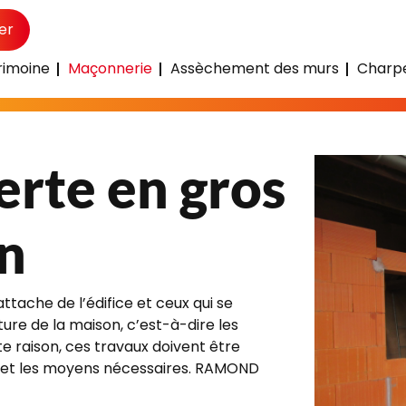
er
rimoine
Maçonnerie
Assèchement des murs
Charpe
perte en gros œuvre Caraman
erte en gros
n
ttache de l’édifice et ceux qui se
ure de la maison, c’est-à-dire les
tte raison, ces travaux doivent être
s et les moyens nécessaires. RAMOND