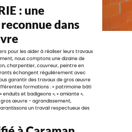
E : une
t reconnue dans
uvre
s pour les aider à réaliser leurs travaux
ement, nous comptons une dizaine de
n, charpentier, couvreur, peintre en
nérants échangent régulièrement avec
 vous garantir des travaux de gros œuvre
ifférentes formations : « patrimoine bâti
 « enduits et badigeons », « amiante »,
 de gros œuvre - agrandissement,
 garantissons un travail respectueux des
ifié à Caraman