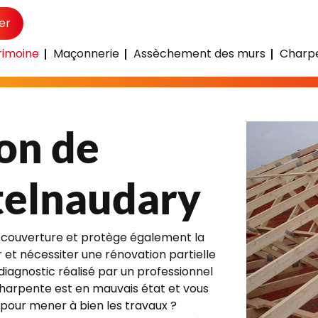
er
rimoine
Maçonnerie
Assèchement des murs
Charpe
evis rénovation de charpente Castelnaudary
on de
telnaudary
la couverture et protège également la
r et nécessiter une rénovation partielle
diagnostic réalisé par un professionnel
charpente est en mauvais état et vous
 pour mener à bien les travaux ?